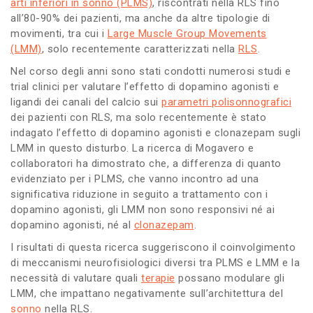
arti inferiori in sonno (PLMS)
, riscontrati nella RLS fino
all’80-90% dei pazienti, ma anche da altre tipologie di
movimenti, tra cui i
Large Muscle Group Movements
(LMM)
, solo recentemente caratterizzati nella
RLS
.
Nel corso degli anni sono stati condotti numerosi studi e
trial clinici per valutare l’effetto di dopamino agonisti e
ligandi dei canali del calcio sui
parametri polisonnografici
dei pazienti con RLS, ma solo recentemente è stato
indagato l’effetto di dopamino agonisti e clonazepam sugli
LMM in questo disturbo. La ricerca di Mogavero e
collaboratori ha dimostrato che, a differenza di quanto
evidenziato per i PLMS, che vanno incontro ad una
significativa riduzione in seguito a trattamento con i
dopamino agonisti, gli LMM non sono responsivi né ai
dopamino agonisti, né al
clonazepam
.
I risultati di questa ricerca suggeriscono il coinvolgimento
di meccanismi neurofisiologici diversi tra PLMS e LMM e la
necessità di valutare quali
terapie
possano modulare gli
LMM, che impattano negativamente sull’architettura del
sonno
nella RLS.