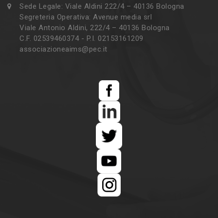
Sede Legale: Viale Aldini 222/4 – 40136 Bologna
Segreteria Operativa: Avenue media srl
Viale Antonio Aldini, 222/4 – 40136 Bologna
C.F. 02539460374 - P.I. 02153161209
associazioneaims@pec.it