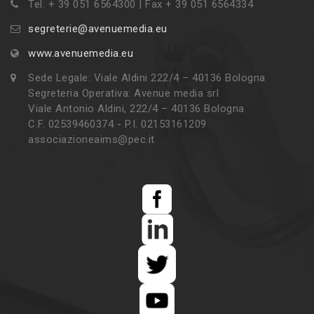
Tel. + 39 051 6564300 | Fax + 39 051 6564334
segreterie@avenuemedia.eu
www.avenuemedia.eu
Sede Legale: Viale Aldini 222/4 – 40136 Bologna
Segreteria Operativa: Avenue media srl
Viale Antonio Aldini, 222/4 – 40136 Bologna
C.F. 02539460374 - P.I. 02153161209
associazioneaims@pec.it