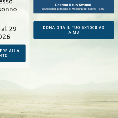
esso
 sonno
 al 29
DONA ORA IL TUO 5X1000 AD
AIMS
026
ERE ALLA
ENTO