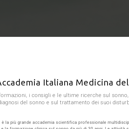
ccademia Italiana Medicina de
formazioni, i consigli e le ultime ricerche sul sonno,
diagnosi del sonno e sul trattamento dei suoi disturb
è la più grande accademia scientifica professionale multidiscip
e e la formazione clinica sul sonno da più di 30 anni. Le attività