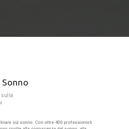
l Sonno
 sulla
i
linare sul sonno. Con oltre 400 professionisti
 sono rivolte alla conoscenza del sonno, alla