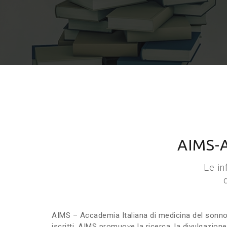
AIMS-A
Le in
AIMS – Accademia Italiana di medicina del sonno 
iscritti, AIMS promuove la ricerca, la divulgazion