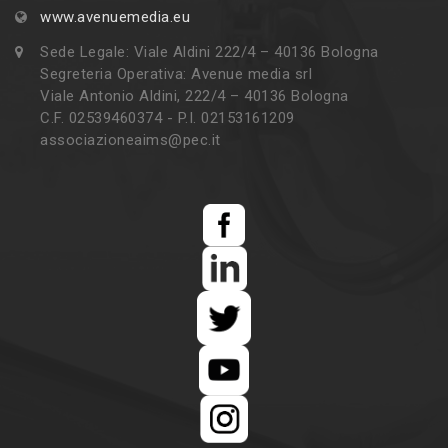
www.avenuemedia.eu
Sede Legale: Viale Aldini 222/4 – 40136 Bologna
Segreteria Operativa: Avenue media srl
Viale Antonio Aldini, 222/4 – 40136 Bologna
C.F. 02539460374 - P.I. 02153161209
associazioneaims@pec.it