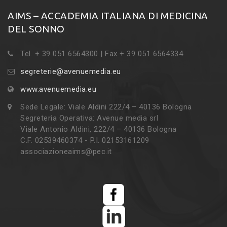
AIMS – ACCADEMIA ITALIANA DI MEDICINA
DEL SONNO
Tel. + 39 051 6564300 | Fax + 39 051 6564334
segreterie@avenuemedia.eu
www.avenuemedia.eu
Sede Legale: Viale Aldini 222/4 – 40136 Bologna
Segreteria Operativa: Avenue media srl
Viale Antonio Aldini, 222/4 – 40136 Bologna
C.F. 02539460374 - P.I. 02153161209
associazioneaims@pec.it