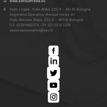
www.avenuemedia.eu
Sede Legale: Viale Aldini 222/4 – 40136 Bologna
Segreteria Operativa: Avenue media srl
Viale Antonio Aldini, 222/4 – 40136 Bologna
C.F. 02539460374 - P.I. 02153161209
associazioneaims@pec.it