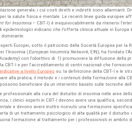
olazione generale, i cui costi diretti e indiretti sono allarmanti. 
hi per la salute fisica e mentale. Le recenti linee guida europee 
nt for Insomnia
– CBT-I) è inequivocabilmente da ritenersi l’inter
i epidemiologici indicano che l’offerta clinica attuale in Europa
o dominante.
sperti Europei, sotto il patrocinio della Società Europea per la 
r l’Insonnia (
European Insomnia Network
, EIN), ha fondato l
 Academy
) con l’obiettivo di: 1) promuovere la diffusione della
 CBT-I e per l’accreditamento di centri nazionali che forniscono
ndicative a livello Europeo
su: la definizione della CBT-I e le str
re alla pratica; il metodo e i contenuti della formazione alla C
e possono beneficiare da un intervento basato sulle tecniche dell
se professionale alla cura del disturbo di insonnia nelle aree del
za, i clinici esperti in CBT-I devono avere una qualifica, second
e mentale e devono avere inoltre ricevuto una formazione specifica
rta di un trattamento psicologico di alta qualità per il disturbo 
buona formazione al trattamento per i professionisti in ambito di