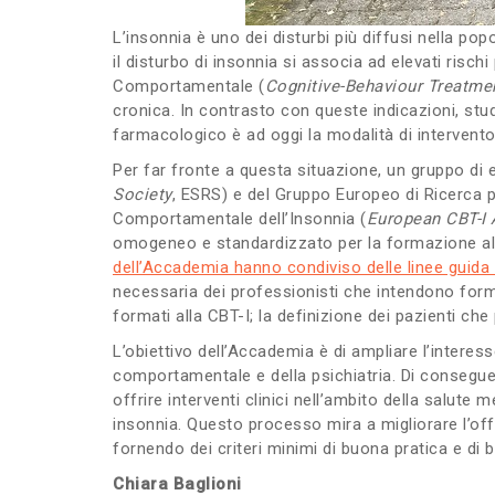
L’insonnia è uno dei disturbi più diffusi nella pop
il disturbo di insonnia si associa ad elevati risc
Comportamentale (
Cognitive-Behaviour Treatme
cronica. In contrasto con queste indicazioni, stud
farmacologico è ad oggi la modalità di intervent
Per far fronte a questa situazione, un gruppo di e
Society
, ESRS) e del Gruppo Europeo di Ricerca pe
Comportamentale dell’Insonnia (
European CBT-I
omogeneo e standardizzato per la formazione alla
dell’Accademia hanno condiviso delle linee guida i
necessaria dei professionisti che intendono forma
formati alla CBT-I; la definizione dei pazienti ch
L’obiettivo dell’Accademia è di ampliare l’interes
comportamentale e della psichiatria. Di conseguen
offrire interventi clinici nell’ambito della salut
insonnia. Questo processo mira a migliorare l’offe
fornendo dei criteri minimi di buona pratica e di 
Chiara Baglioni