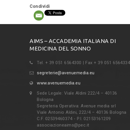
Condividi
AIMS – ACCADEMIA ITALIANA DI
MEDICINA DEL SONNO
Tel. + 39 051 6564300 | Fax + 39 051 6564334
segreterie@avenuemedia.eu
www.avenuemedia.eu
Sede Legale: Viale Aldini 222/4 – 40136
Bologna
Segreteria Operativa: Avenue media srl
Viale Antonio Aldini, 222/4 – 40136 Bologna
C.F. 02539460374 - P.I. 02153161209
associazioneaims@pec.it