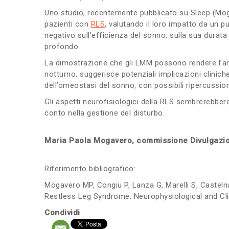
Uno studio, recentemente pubblicato su Sleep (Mo
pazienti con
RLS
, valutando il loro impatto da un pu
negativo sull’efficienza del sonno, sulla sua dura
profondo.
La dimostrazione che gli LMM possono rendere l’arc
notturno, suggerisce potenziali implicazioni clinich
dell’omeostasi del sonno, con possibili ripercussio
Gli aspetti neurofisiologici della RLS sembrerebber
conto nella gestione del disturbo.
Maria Paola Mogavero, commissione Divulgazi
Riferimento bibliografico:
Mogavero MP, Congiu P, Lanza G, Marelli S, Casteln
Restless Leg Syndrome: Neurophysiological and Clin
Condividi