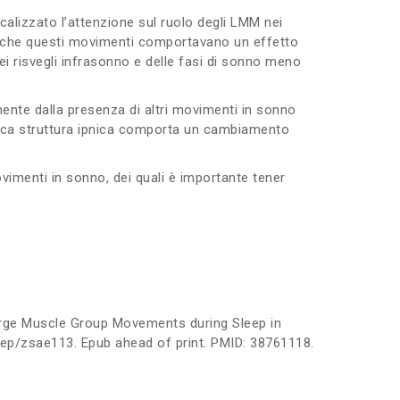
ocalizzato l’attenzione sul ruolo degli LMM nei
o che questi movimenti comportavano un effetto
i risvegli infrasonno e delle fasi di sonno meno
ente dalla presenza di altri movimenti in sonno
ogica struttura ipnica comporta un cambiamento
vimenti in sonno, dei quali è importante tener
Large Muscle Group Movements during Sleep in
eep/zsae113. Epub ahead of print. PMID: 38761118.