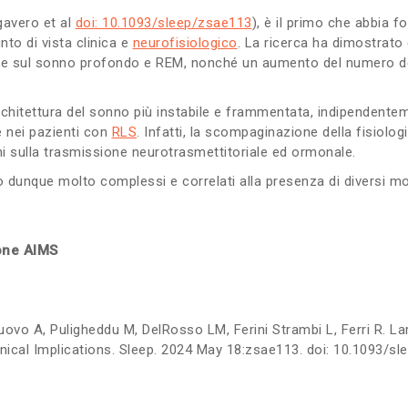
gavero et al
doi: 10.1093/sleep/zsae113
), è il primo che abbia f
nto di vista clinica e
neurofisiologico
. La ricerca ha dimostrat
ta e sul sonno profondo e REM, nonché un aumento del numero de
hitettura del sonno più instabile e frammentata, indipendentem
e nei pazienti con
RLS
. Infatti, la scompaginazione della fisiol
ni sulla trasmissione neurotrasmettitoriale ed ormonale.
o dunque molto complessi e correlati alla presenza di diversi mo
one AIMS
uovo A, Puligheddu M, DelRosso LM, Ferini Strambi L, Ferri R. 
ical Implications. Sleep. 2024 May 18:zsae113. doi: 10.1093/sl