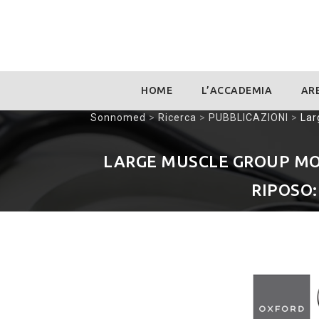
Skip
HOME
L’ACCADEMIA
ARE
to
content
Sonnomed
>
Ricerca
>
PUBBLICAZIONI
>
Lar
LARGE MUSCLE GROUP MO
RIPOSO: