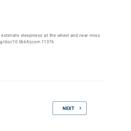
to estimate sleepiness at the wheel and near-miss
org/doi/10.5664/jcsm.11376
NEXT