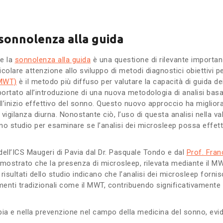
sonnolenza alla guida
e la
sonnolenza alla guida
è una questione di rilevante importanz
ticolare attenzione allo sviluppo di metodi diagnostici obiettivi per 
(MWT)
è il metodo più diffuso per valutare la capacità di guida de
ortato all’introduzione di una nuova metodologia di analisi basat
ell’inizio effettivo del sonno. Questo nuovo approccio ha miglio
 vigilanza diurna. Nonostante ciò, l’uso di questa analisi nella v
no studio per esaminare se l’analisi dei microsleep possa effett
ell’ICS Maugeri di Pavia dal Dr. Pasquale Tondo e dal
Prof. Fran
mostrato che la presenza di microsleep, rilevata mediante il MWT,
I risultati dello studio indicano che l’analisi dei microsleep for
menti tradizionali come il MWT, contribuendo significativamente a
rapia e nella prevenzione nel campo della medicina del sonno, ev