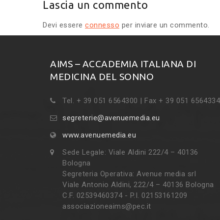
Lascia un commento
Devi essere
connesso
per inviare un commento.
AIMS – ACCADEMIA ITALIANA DI
MEDICINA DEL SONNO
Tel. + 39 051 6564300 | Fax + 39 051 6564334
segreterie@avenuemedia.eu
www.avenuemedia.eu
Sede Legale: Viale Aldini 222/4 – 40136
Bologna
Segreteria Operativa: Avenue media srl
Viale Antonio Aldini, 222/4 – 40136 Bologna
C.F. 02539460374 - P.I. 02153161209
associazioneaims@pec.it