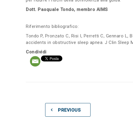
per ridurre i rischi della sonnolenza alla guida.
Dott. Pasquale Tondo, membro AIMS
Riferimento bibliografico:
Tondo P, Pronzato C, Risi I, Perretti C, Gennaro L,
accidents in obstructive sleep apnea. J Clin Sleep
Condividi
PREVIOUS