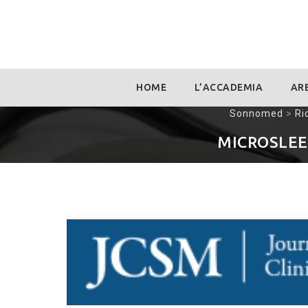
Skip
HOME
L’ACCADEMIA
ARE
to
content
Sonnomed
>
Ri
MICROSLEE