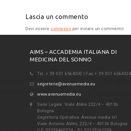
Lascia un commento
Devi essere
connesso
per inviare un commento.
AIMS – ACCADEMIA ITALIANA DI
MEDICINA DEL SONNO
Tel. + 39 051 6564300 | Fax + 39 051 6564334
segreterie@avenuemedia.eu
www.avenuemedia.eu
Sede Legale: Viale Aldini 222/4 – 40136
Bologna
Segreteria Operativa: Avenue media srl
Viale Antonio Aldini, 222/4 – 40136 Bologna
C.F. 02539460374 - P.I. 02153161209