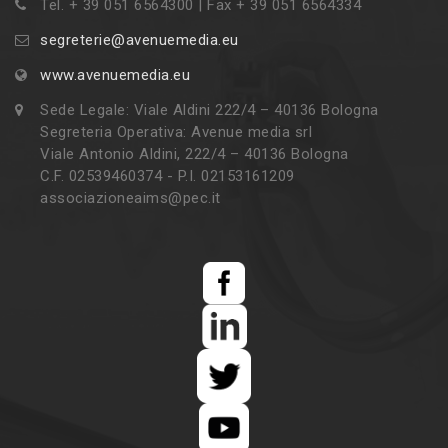
Tel. + 39 051 6564300 | Fax + 39 051 6564334
segreterie@avenuemedia.eu
www.avenuemedia.eu
Sede Legale: Viale Aldini 222/4 – 40136 Bologna
Segreteria Operativa: Avenue media srl
Viale Antonio Aldini, 222/4 – 40136 Bologna
C.F. 02539460374 - P.I. 02153161209
associazioneaims@pec.it