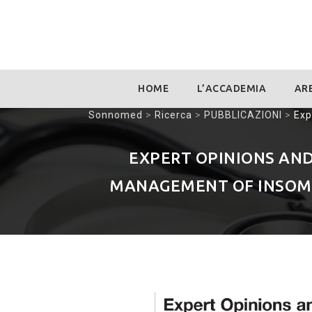
Skip
HOME
L’ACCADEMIA
ARE
to
content
Sonnomed
>
Ricerca
>
PUBBLICAZIONI
>
Exp
EXPERT OPINIONS AN
MANAGEMENT OF INSOMNI