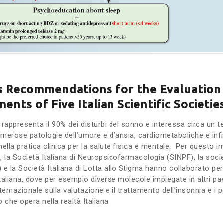
s Recommendations for the Evaluatio
ments of Five Italian Scientific Societie
rappresenta il 90% dei disturbi del sonno e interessa circa un terz
umerose patologie dell’umore e d’ansia, cardiometaboliche e infi
lla pratica clinica per la salute fisica e mentale. Per questo im
 la Società Italiana di Neuropsicofarmacologia (SINPF), la soci
 e la Società Italiana di Lotta allo Stigma hanno collaborato per
a Italiana, dove per esempio diverse molecole impiegate in altri pa
ternazionale sulla valutazione e il trattamento dell’insonnia e i po
o che opera nella realtà Italiana