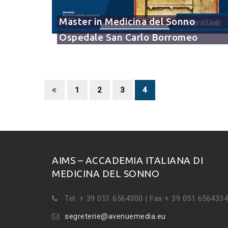
Master in Medicina del Sonno
Ospedale San Carlo Borromeo
1
2
3
4
AIMS – ACCADEMIA ITALIANA DI
MEDICINA DEL SONNO
Tel. + 39 051 6564300 | Fax + 39 051 6564334
segreterie@avenuemedia.eu