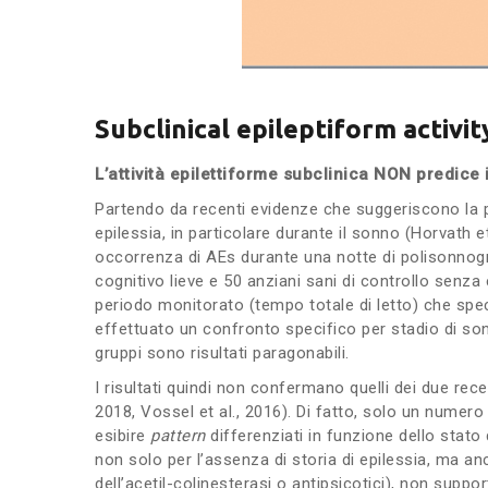
Subclinical epileptiform activi
L’attività epilettiforme subclinica NON predice 
Partendo da recenti evidenze che suggeriscono la p
epilessia, in particolare durante il sonno (Horvath e
occorrenza di AEs durante una notte di polisonnogra
cognitivo lieve e 50 anziani sani di controllo senza 
periodo monitorato (tempo totale di letto) che speci
effettuato un confronto specifico per stadio di son
gruppi sono risultati paragonabili.
I risultati quindi non confermano quelli dei due rece
2018, Vossel et al., 2016). Di fatto, solo un numero
esibire
pattern
differenziati in funzione dello stat
non solo per l’assenza di storia di epilessia, ma anc
dell’acetil-colinesterasi o antipsicotici), non supp