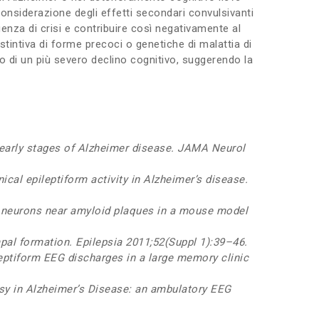
onsiderazione degli effetti secondari convulsivanti
enza di crisi e contribuire così negativamente al
tintiva di forme precoci o genetiche di malattia di
o di un più severo declino cognitivo, suggerendo la
e early stages of Alzheimer disease. JAMA Neurol
cal epileptiform activity in Alzheimer’s disease.
e neurons near amyloid plaques in a mouse model
pal formation. Epilepsia 2011;52(Suppl 1):39–46.
leptiform EEG discharges in a large memory clinic
psy in Alzheimer’s Disease: an ambulatory EEG