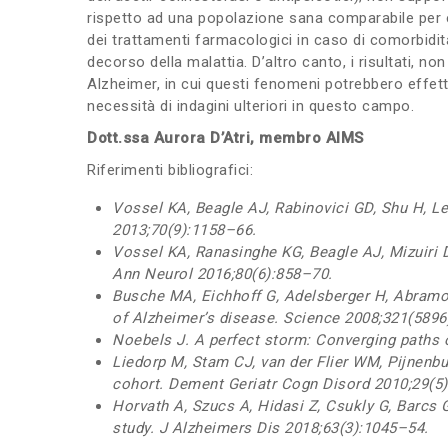
rispetto ad una popolazione sana comparabile per et
dei trattamenti farmacologici in caso di comorbidità
decorso della malattia. D’altro canto, i risultati,
Alzheimer, in cui questi fenomeni potrebbero effett
necessità di indagini ulteriori in questo campo.
Dott.ssa Aurora D’Atri, membro AIMS
Riferimenti bibliografici:
Vossel KA, Beagle AJ, Rabinovici GD, Shu H, Le
2013;70(9):1158–66.
Vossel KA, Ranasinghe KG, Beagle AJ, Mizuiri D
Ann Neurol 2016;80(6):858–70.
Busche MA, Eichhoff G, Adelsberger H, Abramow
of Alzheimer’s disease. Science 2008;321(5896
Noebels J. A perfect storm: Converging paths o
Liedorp M, Stam CJ, van der Flier WM, Pijnenbu
cohort. Dement Geriatr Cogn Disord 2010;29(5
Horvath A, Szucs A, Hidasi Z, Csukly G, Barcs 
study. J Alzheimers Dis 2018;63(3):1045–54.