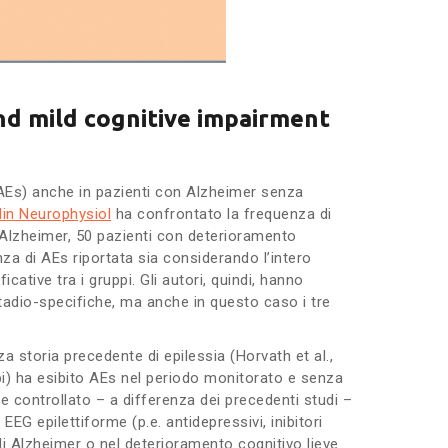
and mild cognitive impairment
(AEs) anche in pazienti con Alzheimer senza
lin Neurophysiol
ha confrontato la frequenza di
i Alzheimer, 50 pazienti con deterioramento
nza di AEs riportata sia considerando l’intero
ative tra i gruppi. Gli autori, quindi, hanno
tadio-specifiche, ma anche in questo caso i tre
a storia precedente di epilessia (Horvath et al.,
ppi) ha esibito AEs nel periodo monitorato e senza
 controllato – a differenza dei precedenti studi –
EEG epilettiforme (p.e. antidepressivi, inibitori
 di Alzheimer o nel deterioramento cognitivo lieve