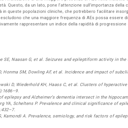
à. Questo, da un lato, pone l’attenzione sull’importanza della c
 in queste popolazioni cliniche, che potrebbero facilitare insorg
 non escludono che una maggiore frequenza di AEs possa essere dis
ivamente rappresentare un indice della rapidità di progressione 
e SE, Naasan G, et al.
Seizures and epileptiform activity in th
, Honma SM, Dowling AF, et al. Incidence and impact of subclini
ski D, Wiederhold KH, Haass C, et al. Clusters of hyperactiv
):1686–9.
f epilepsy and Alzheimer’s dementia intersect in the hippocam
rg YA, Scheltens P. Prevalence and clinical significance of epi
):432–7.
G, Kamondi A. Prevalence, semiology, and risk factors of epile