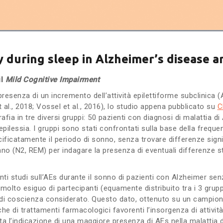
ty during sleep in Alzheimer’s disease 
il
Mild Cognitive Impairment
resenza di un incremento dell’attività epilettiforme subclinica 
t al., 2018; Vossel et al., 2016), lo studio appena pubblicato su
C
fia in tre diversi gruppi: 50 pazienti con diagnosi di malattia d
epilessia. I gruppi sono stati confrontati sulla base della freque
ficatamente il periodo di sonno, senza trovare differenze signific
no (N2, REM) per indagare la presenza di eventuali differenze s
nti studi sull’AEs durante il sonno di pazienti con Alzheimer senz
 molto esiguo di partecipanti (equamente distribuito tra i 3 gru
o di coscienza considerato. Questo dato, ottenuto su un campione
he di trattamenti farmacologici favorenti l’insorgenza di attività 
orta l’indicazione di una maggiore presenza di AEs nella malattia