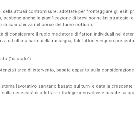
ti della attuali contromisure, adottate per fronteggiare gli esiti 
ia, sebbene anche la pianificazione di brevi sonnellini strategici 
nto di sonnolenza nel corso del turno notturno.
di considerare il ruolo mediatore di fattori individuali nel deter
rza ed ultima parte della rassegna, tali fattori vengono presentati
to (“di stato”)
nziali aree di intervento, basate appunto sulla considerazione di
istema lavorativo sanitario basato sui turni e data la crescent
e sulla necessità di adottare strategie innovative e basate su appr