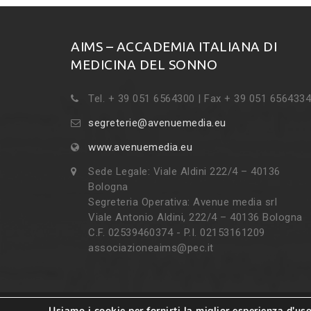
AIMS – ACCADEMIA ITALIANA DI
MEDICINA DEL SONNO
Tel. + 39 051 6564300 | Fax + 39 051 6564334
segreterie@avenuemedia.eu
www.avenuemedia.eu
Sede Legale: Viale Aldini 222/4 – 40136
Bologna
Segreteria Operativa: Avenue media srl
Viale Antonio Aldini, 222/4 – 40136 Bologna
C.F. 02539460374 - P.I. 02153161209
associazioneaims@pec.it
Usiamo i cookie per fornirti la miglior esperienza d'us