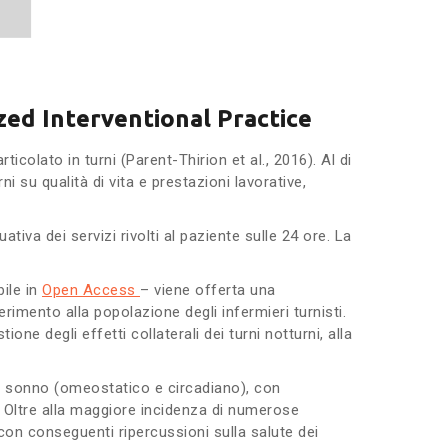
zed Interventional Practice
icolato in turni (Parent-Thirion et al., 2016). Al di
ni su qualità di vita e prestazioni lavorative,
ativa dei servizi rivolti al paziente sulle 24 ore. La
ile in
Open Access
– viene offerta una
rimento alla popolazione degli infermieri turnisti.
ne degli effetti collaterali dei turni notturni, alla
del sonno (omeostatico e circadiano), con
i. Oltre alla maggiore incidenza di numerose
 con conseguenti ripercussioni sulla salute dei