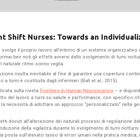
t Shift Nurses: Towards an Individuali
volge il proprio lavoro all’interno di un sistema organizzativo art
rmai ben noti gli effetti avversi dello svolgimento di turni nottur
el naturale ritmo sonno veglia.
ione risulta inevitabile al fine di garantire una copertura continu
 a turni è costituita dagli infermieri (Ball et al., 2015).
icata sulla rivista
Frontiers in Human Neuroscience
– e disponib
tto del lavoro a turni su salute e performance, con specifico rife
a necessità di adottare un approccio “personalizzato” nella gestio
fetti dovuti all’alterazione dei naturali processi di regolazione 
iduzione della vigilanza durante lo svolgimento di turni notturn
ata posta sull’elevato tasso di errori umani nella pratica medica,