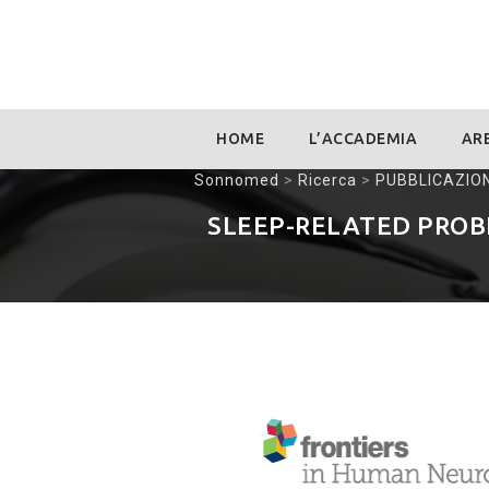
Skip
HOME
L’ACCADEMIA
ARE
to
content
Sonnomed
>
Ricerca
>
PUBBLICAZION
SLEEP-RELATED PROB