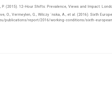
ffiths, P. (2015). 12-Hour Shifts: Prevalence, Views and Impact. Lo
s Llave, O., Vermeylen, G., Wilczy ´nska, A., et al. (2016). Sixth 
a.eu/publications/report/2016/working-conditions/sixth-europea