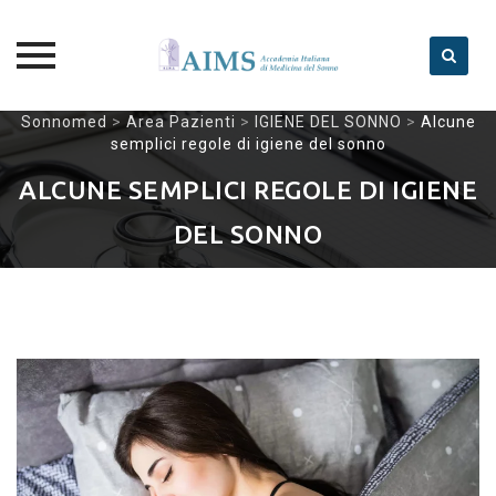
Skip
Sonnomed
>
Area Pazienti
>
IGIENE DEL SONNO
>
Alcune
semplici regole di igiene del sonno
to
content
ALCUNE SEMPLICI REGOLE DI IGIENE
DEL SONNO