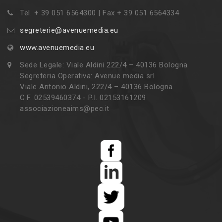
Tel. + 39 051 6564300 | Fax + 39 051 6564334
segreterie@avenuemedia.eu
www.avenuemedia.eu
Sede Legale: Viale Aldini 222/4 – 40136 Bologna
Segreteria Operativa: Avenue media srl
Viale Antonio Aldini, 222/4 – 40136 Bologna
C.F. 02539460374 - P.I. 02153161209
associazioneaims@pec.it