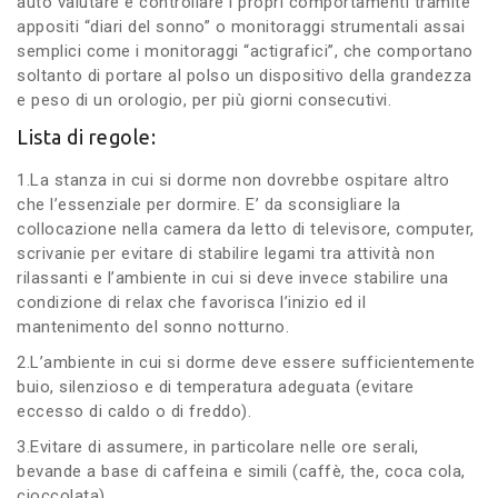
auto valutare e controllare i propri comportamenti tramite
appositi “diari del sonno” o monitoraggi strumentali assai
semplici come i monitoraggi “actigrafici”, che comportano
soltanto di portare al polso un dispositivo della grandezza
e peso di un orologio, per più giorni consecutivi.
Lista di regole:
1.La stanza in cui si dorme non dovrebbe ospitare altro
che l’essenziale per dormire. E’ da sconsigliare la
collocazione nella camera da letto di televisore, computer,
scrivanie per evitare di stabilire legami tra attività non
rilassanti e l’ambiente in cui si deve invece stabilire una
condizione di relax che favorisca l’inizio ed il
mantenimento del sonno notturno.
2.L’ambiente in cui si dorme deve essere sufficientemente
buio, silenzioso e di temperatura adeguata (evitare
eccesso di caldo o di freddo).
3.Evitare di assumere, in particolare nelle ore serali,
bevande a base di caffeina e simili (caffè, the, coca cola,
cioccolata)