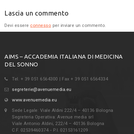
Lascia un commento
Devi essere
connesso
per inviare un commento.
AIMS – ACCADEMIA ITALIANA DI MEDICINA
DEL SONNO
Tel. + 39 051 6564300 | Fax + 39 051 6564334
segreterie@avenuemedia.eu
www.avenuemedia.eu
Sede Legale: Viale Aldini 222/4 – 40136 Bologna
Segreteria Operativa: Avenue media srl
Viale Antonio Aldini, 222/4 – 40136 Bologna
C.F. 02539460374 - P.I. 02153161209