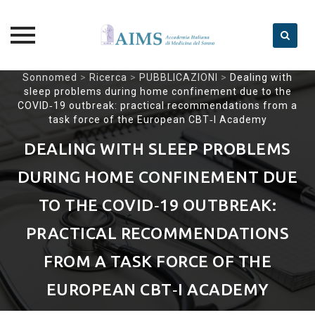
Skip
Sonnomed
>
Ricerca
>
PUBBLICAZIONI
>
Dealing with
sleep problems during home confinement due to the
to
COVID‐19 outbreak: practical recommendations from a
content
task force of the European CBT‐I Academy
DEALING WITH SLEEP PROBLEMS
DURING HOME CONFINEMENT DUE
TO THE COVID‐19 OUTBREAK:
PRACTICAL RECOMMENDATIONS
FROM A TASK FORCE OF THE
EUROPEAN CBT‐I ACADEMY